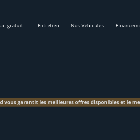
sai gratuit !
Entretien
Nos Véhicules
Financem
d vous garantit les meilleures offres disponibles et le mei