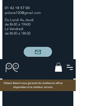
01 42 18 57 00
pitlane150@gmail.com
Du Lundi Au Jeudi
de 8h30 à 19h00
Le Vendredi
de 8h30 à 18h30
Pitlane Balard vous garantit les meilleures offres
disponibles et le meilleur service.