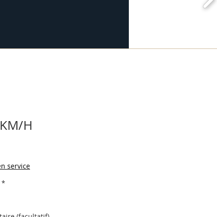
 KM/H
n service
*
ire (facultatif)