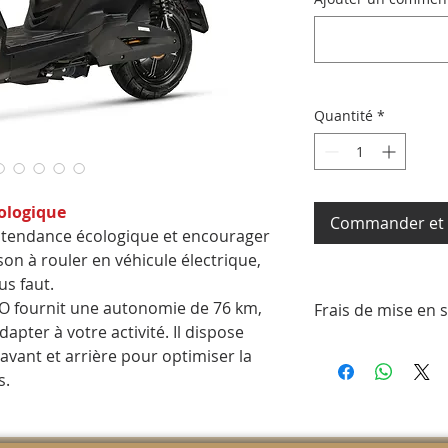
Quantité
*
cologique
Commander et 
a tendance écologique et encourager
ison à rouler en véhicule électrique,
ous faut.
PRO fournit une autonomie de 76 km,
Frais de mise en 
pter à votre activité. Il dispose
Les frais de mise e
vant et arrière pour optimiser la
sont de 120 € pour 
s.