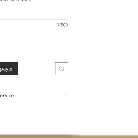
0/500
payer
service
n service et immatriculation
cet article