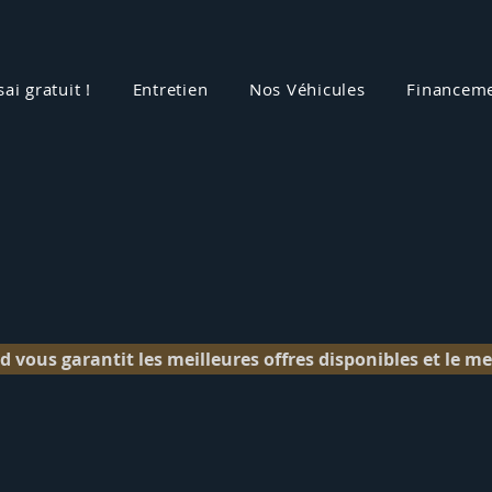
sai gratuit !
Entretien
Nos Véhicules
Financem
d vous garantit les meilleures offres disponibles et le mei